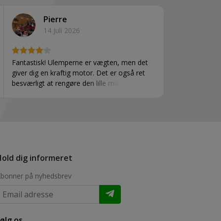
Pierre
14 Juli 2026
Fantastisk! Ulemperne er vægten, men det
giver dig en kraftig motor. Det er også ret
besværligt at rengøre den lille mængde
vodka, som du skal putte mellem de to skåle
for at forhindre frysning. På den positive side
er isen klar på 20 minutter.
old dig informeret
bonner på nyhedsbrev
ølg os