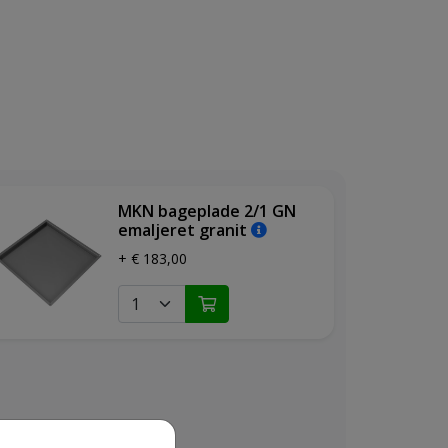
MKN bageplade 2/1 GN
emaljeret granit
+ € 183,00