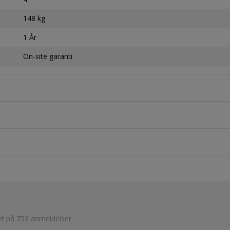
148 kg
1 År
On-site garanti
et på 753 anmeldelser