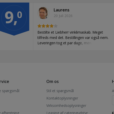
9,
Laurens
0
20 Juli 2026
Bestilte et Liebherr vinklimaskab. Meget
tilfreds med det. Bestillingen var også nem.
Leveringen tog et par dage, men pyt med
det. Det burde ikke ødelægge fornøjelsen.
rvice
Om os
H
de spørgsmål
Stil et spørgsmål
A
Kontaktoplysninger
Virksomhedsoplysninger
 afhentning
Leasing af cateringudstyr
F