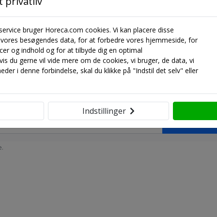
 privatliv
 service bruger Horeca.com cookies. Vi kan placere disse
e vores besøgendes data, for at forbedre vores hjemmeside, for
cer og indhold og for at tilbyde dig en optimal
s du gerne vil vide mere om de cookies, vi bruger, de data, vi
der i denne forbindelse, skal du klikke på "Indstil det selv" eller
ige svar på produktspørgsmål med vores AI-drevne søgning.
Indstillinger
Stil et spørg
e.