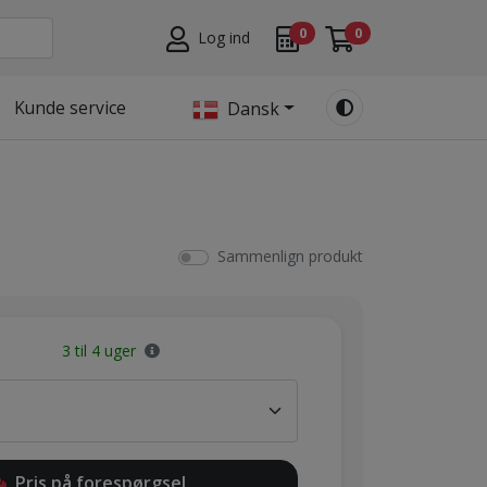
0
0
Log ind
Kunde service
Dansk
Sammenlign produkt
3 til 4 uger
Pris på forespørgsel