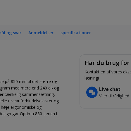
ål og svar
Anmeldelser
specifikationer
Har du brug for
Kontakt en af vores ekspe
løsning!
de på 850 mm til det større og
program med mere end 240 el- og
Live chat
hver tænkelig sammensætning,
Vi er til rådighed
elle niveauforbindelseslister og
er høje ergonomiske og
design gør Optima 850-serien til