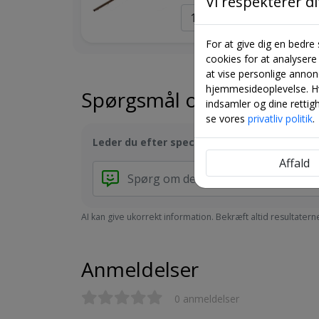
Vi respekterer dit
For at give dig en bedre
cookies for at analyser
at vise personlige annon
hjemmesideoplevelse. Hvi
Spørgsmål og svar
indsamler og dine rettighe
se vores
privatliv politik
.
Leder du efter specifik information?
Få hurt
Affald
AI kan give ukorrekt information. Bekræft altid resultatern
Anmeldelser
0 anmeldelser