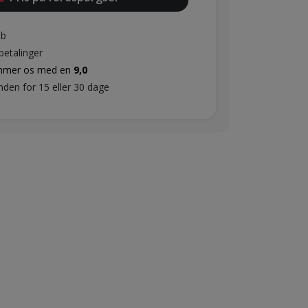
øb
 betalinger
mmer os med en
9,0
inden for 15 eller 30 dage