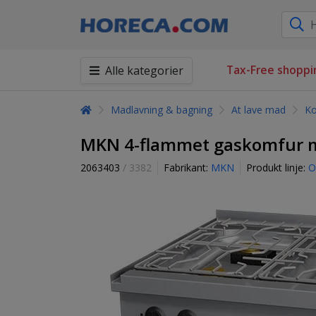
Tax-Free shoppi
Alle kategorier
Madlavning & bagning
At lave mad
Ko
MKN 4-flammet gaskomfur me
2063403
/ 3382
Fabrikant:
MKN
Produkt linje:
O