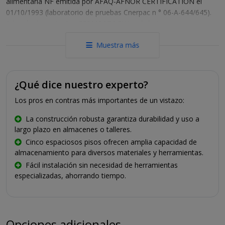
alimentaria NF emitida por AFAQ-AFNOR CERTIFICATION el
01/10/1993 (laboratorio de pruebas Cnerpac n ° 06-A-644/645).
Además, los estantes FERMOSTOCK también tienen un precio
muy atractivo.
Muestra más
Dimensiones :
1740x360x2135 mm. (wxdxh)
Que consiste en :
2 montantes y 5 pisos
equipado con
estantes de plástico extraíbles
DERECHOS
¿Qué dice nuestro experto?
• Perfil de tubo cuadrado de 27 x 27 mm.
Los pros en contras más importantes de un vistazo:
• Distancia entre los puntos de montaje: 150 mm.
• Peldaño inferior a 140 mm. del piso
La construcción robusta garantiza durabilidad y uso a
• Peldaño superior a 10 mm. desde la parte superior
largo plazo en almacenes o talleres.
• pernos de acero inoxidable
Cinco espaciosos pisos ofrecen amplia capacidad de
• Se proporcionan tapas de plástico en la parte superior
almacenamiento para diversos materiales y herramientas.
• Pies de plástico en la parte inferior.
Fácil instalación sin necesidad de herramientas
VIGAS TRANSVERSALES
especializadas, ahorrando tiempo.
• Aluminio anodizado
• Perfil 12/10, 50x22 mm.
• Profundidad
360
mm.
ESTANTES DE PLÁSTICO (polímero)
Opciones adicionales
• Profundidad
360
mm.