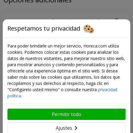
• Perforaciones: redondas, Ø 40 mm.
• Fácilmente extraíble y lavable en lavavajillas
• En este estante también es posible (en parte) quitar los
Portaetiquetas deslizante
estantes y colgar aquí varios tamaños de bandejas Gastronorm.
Respetamos tu privacidad
+ € 6,05
CAPACIDAD DE TRANSPORTE POR NIVEL
Estiramientos de FERMOSTOCK: ¡SOLO OFRECEN VENTAJAS!
• 100% seguro para alimentos (sin corrosión) y equipado con
Para poder brindarle un mejor servicio, Horeca.com utiliza
estantes extraíbles.
cookies. Podemos colocar estas cookies para analizar los
• Fácil instalación sin herramientas.
datos de nuestros visitantes, para mejorar nuestro sitio web,
• Instalación independiente con accesibilidad en cada lado y en
para mostrar anuncios y contenido personalizados y para
Caja de retención Fermostock -
todas las esquinas.
ofrecerle una experiencia óptima en el sitio web. Si desea
430x300x100 - Módulo A
• Pisos cada 150 mm. ajustable
saber más sobre las cookies que utilizamos, los datos que
recopilamos y sus derechos al respecto, haga clic en
• Fácilmente movible o removible y lavable (higiene)
+ € 61,00
"Configúrelo usted mismo" o consulte nuestra
privacidad
• Construcción modular (esto permite un diseño óptimo del
política
.
espacio disponible)
• Capacidad de carga pesada por piso / carga máxima
• Numerosas opciones de configuración flexibles y óptimas (en
Permitir todo
forma I, L, T, U, E)
Caja de retención Fermostock -
La estantería Fermostock 6611 ofrece todas las cualidades
430x420x100 - Módulo B
Ajustes
recomendadas para: