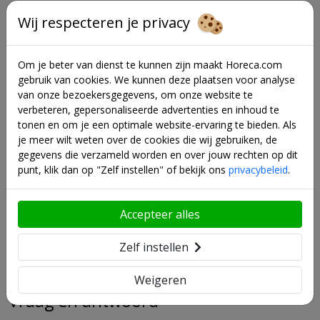
Wij respecteren je privacy
Lees meer
Om je beter van dienst te kunnen zijn maakt Horeca.com
gebruik van cookies. We kunnen deze plaatsen voor analyse
Wat zegt onze expert?
van onze bezoekersgegevens, om onze website te
verbeteren, gepersonaliseerde advertenties en inhoud te
De belangrijkste plus- en minpunten op een rijtje:
tonen en om je een optimale website-ervaring te bieden. Als
je meer wilt weten over de cookies die wij gebruiken, de
Energiezuinig design vermindert de totale operationele
gegevens die verzameld worden en over jouw rechten op dit
kosten in commerciële omgevingen.
punt, klik dan op "Zelf instellen" of bekijk ons
privacybeleid
.
Duurzaam kunststof materiaal biedt uitstekende
weerstand tegen slijtage en beschadigingen.
Krachtige motor zorgt voor snelle en efficiënte droging,
Accepteer alles
ideaal voor drukbezochte locaties.
Zelf instellen
Weigeren
Vraag en antwoord